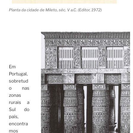
Planta da cidade de Mileto, séc. V a.C. (Editor, 1972)
Em
Portugal,
sobretud
o nas
zonas
rurais a
Sul do
país,
encontra
mos