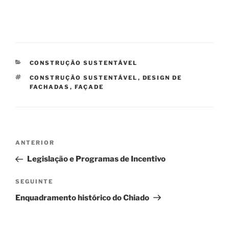
CATEGORIAS
CONSTRUÇÃO SUSTENTÁVEL
ETIQUETAS
CONSTRUÇÃO SUSTENTÁVEL
,
DESIGN DE
FACHADAS
,
FAÇADE
Navegação
Conteúdo
ANTERIOR
de
anterior
Legislação e Programas de Incentivo
artigos
Conteúdo
SEGUINTE
seguinte
Enquadramento histórico do Chiado