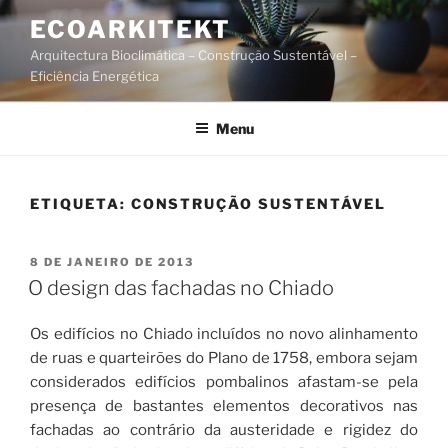
Saltar
ECOARKITEKT
para
Arquitectura Bioclimática – Construção Sustentável –
o
Eficiência Energética
conteúdo
Menu
ETIQUETA:
CONSTRUÇÃO SUSTENTÁVEL
PUBLICADO
8 DE JANEIRO DE 2013
EM
O design das fachadas no Chiado
Os edifícios no Chiado incluídos no novo alinhamento
de ruas e quarteirões do Plano de 1758, embora sejam
considerados edifícios pombalinos afastam-se pela
presença de bastantes elementos decorativos nas
fachadas ao contrário da austeridade e rigidez do