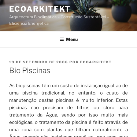
Saltar
ECOARKITEKT
para
Arquitectura Bioclimática – Construção Sustentável –
o
Eficiência Energética
conteúdo
Menu
PUBLICADO
19 DE SETEMBRO DE 2008
POR
ECOARKITEKT
EM
Bio Piscinas
As biopiscinas têm um custo de instalação igual ao de
uma piscina tradicional, no entanto, o custo de
manutenção destas piscinas é muito inferior. Estas
piscinas não precisam de filtros ou cloro para
tratamento da Água, sendo por isso muito mais
ecológicas. o tratamento da piscina é feito através de
uma zona com plantas que filtram naturalmente a