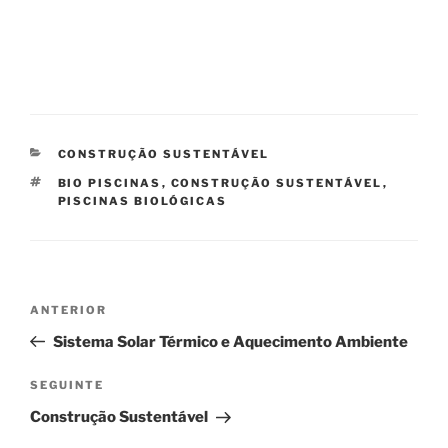
CATEGORIAS
CONSTRUÇÃO SUSTENTÁVEL
ETIQUETAS
BIO PISCINAS
,
CONSTRUÇÃO SUSTENTÁVEL
,
PISCINAS BIOLÓGICAS
Navegação
Conteúdo
ANTERIOR
de
anterior
Sistema Solar Térmico e Aquecimento Ambiente
artigos
Conteúdo
SEGUINTE
seguinte
Construção Sustentável