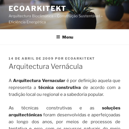
Saltar
ECOARKITEKT
para
Arquitectura Bioclimática – Construção Sustentável –
o
Eficiência Energética
conteúdo
Menu
PUBLICADO
14 DE ABRIL DE 2009
POR
ECOARKITEKT
EM
Arquitectura Vernácula
A
Arquitectura Vernacular
é por definição aquela que
representa a
técnica construtiva
de acordo com a
tradição local ou regional e a sabedoria popular.
As técnicas construtivas e as
soluções
arquitectónicas
foram desenvolvidas e aperfeiçoadas
ao longo dos anos, por meios de processos de
tentativa e erro, com os recursos naturais do meio