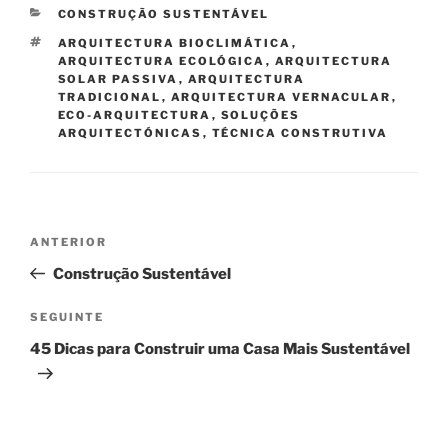
CATEGORIAS
CONSTRUÇÃO SUSTENTÁVEL
ETIQUETAS
ARQUITECTURA BIOCLIMÁTICA
,
ARQUITECTURA ECOLÓGICA
,
ARQUITECTURA
SOLAR PASSIVA
,
ARQUITECTURA
TRADICIONAL
,
ARQUITECTURA VERNACULAR
,
ECO-ARQUITECTURA
,
SOLUÇÕES
ARQUITECTÓNICAS
,
TÉCNICA CONSTRUTIVA
Navegação
Conteúdo
ANTERIOR
de
anterior
Construção Sustentável
artigos
Conteúdo
SEGUINTE
seguinte
45 Dicas para Construir uma Casa Mais Sustentável