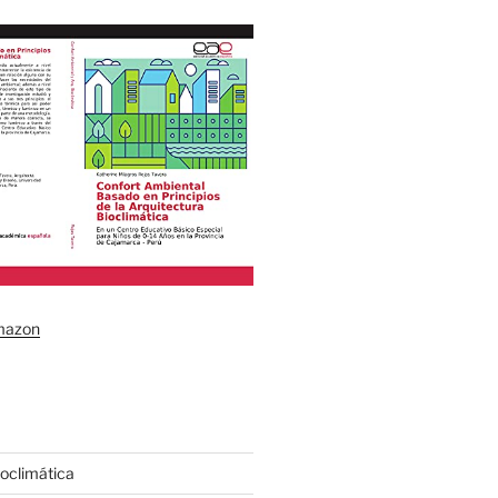
mazon
ioclimática