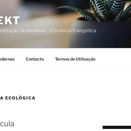
EKT
nstrução Sustentável – Eficiência Energética
odernas
Contacto
Termos de Utilização
A ECOLÓGICA
cula
.