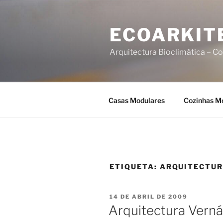
Saltar
para
ECOARKIT
o
conteúdo
Arquitectura Bioclimática – Co
Casas Modulares
Cozinhas M
ETIQUETA:
ARQUITECTUR
PUBLICADO
14 DE ABRIL DE 2009
EM
Arquitectura Verná