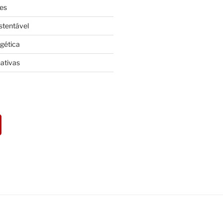
es
stentável
rgética
nativas