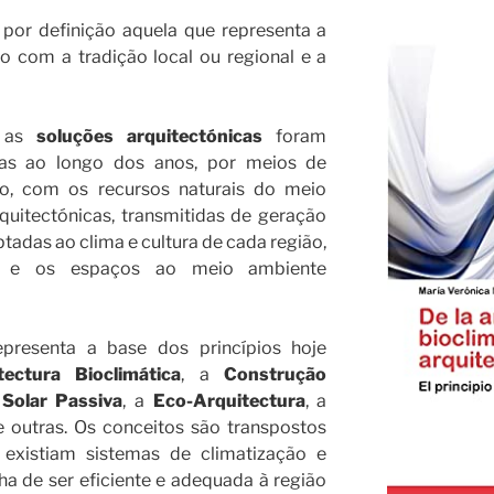
por definição aquela que representa a
 com a tradição local ou regional e a
e as
soluções arquitectónicas
foram
das ao longo dos anos, por meios de
ro, com os recursos naturais do meio
quitectónicas, transmitidas de geração
adas ao clima e cultura de cada região,
is e os espaços ao meio ambiente
epresenta a base dos princípios hoje
tectura Bioclimática
, a
Construção
 Solar Passiva
, a
Eco-Arquitectura
, a
re outras. Os conceitos são transpostos
xistiam sistemas de climatização e
ha de ser eficiente e adequada à região