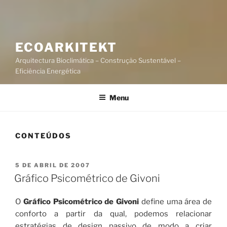
ECOARKITEKT
Arquitectura Bioclimática – Construção Sustentável –
Eficiência Energética
Menu
CONTEÚDOS
PUBLICADO
5 DE ABRIL DE 2007
EM
Gráfico Psicométrico de Givoni
O
Gráfico Psicométrico de Givoni
define uma área de
conforto a partir da qual, podemos relacionar
estratégias de design passivo de modo a criar