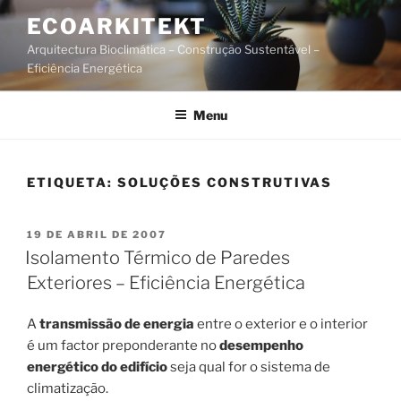
Saltar
ECOARKITEKT
para
Arquitectura Bioclimática – Construção Sustentável –
o
Eficiência Energética
conteúdo
Menu
ETIQUETA:
SOLUÇÕES CONSTRUTIVAS
PUBLICADO
19 DE ABRIL DE 2007
EM
Isolamento Térmico de Paredes
Exteriores – Eficiência Energética
A
transmissão de energia
entre o exterior e o interior
é um factor preponderante no
desempenho
energético do edifício
seja qual for o sistema de
climatização.