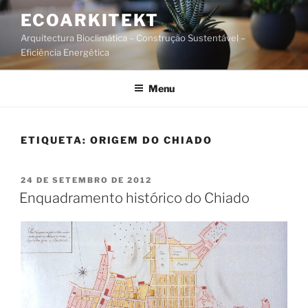
Saltar
ECOARKITEKT
para
Arquitectura Bioclimática – Construção Sustentável –
o
Eficiência Energética
conteúdo
Menu
ETIQUETA:
ORIGEM DO CHIADO
PUBLICADO
24 DE SETEMBRO DE 2012
EM
Enquadramento histórico do Chiado