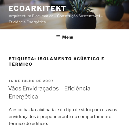
Saltar
ECOARKITEKT
para
Arquitectura Bioclimática – Construção Sustentável –
o
Eficiência Energética
conteúdo
Menu
ETIQUETA:
ISOLAMENTO ACÚSTICO E
TÉRMICO
PUBLICADO
16 DE JULHO DE 2007
EM
Vãos Envidraçados – Eficiência
Energética
A escolha da caixilharia e do tipo de vidro para os vãos
envidraçados é preponderante no comportamento
térmico do edifício.