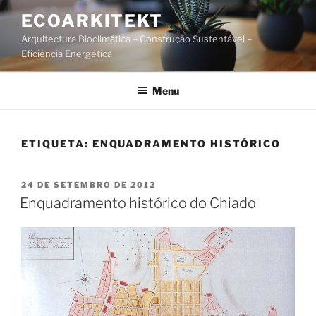
Saltar
ECOARKITEKT
para
Arquitectura Bioclimática – Construção Sustentável –
o
Eficiência Energética
conteúdo
Menu
ETIQUETA:
ENQUADRAMENTO HISTÓRICO
PUBLICADO
24 DE SETEMBRO DE 2012
EM
Enquadramento histórico do Chiado