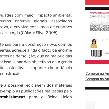
vidades com maior impacto ambiental,
rsos naturais globais associados
 nova, e envolve consumos de enormes
 e energia (Cóias e Silva, 2005).
eriais para a construção nova, com os
rgia, acresce ainda o facto da enorme
ntes da demolição, que na maioria das
or isso, a par dos objectivos da Agenda
ção sustentável se aponte a importância
.
 construção.
Comprar na A
Comprar na A
.
e a possível reciclagem dos materiais
exemplo as publicações realizadas pelo
stablishment
para o Reino Unido