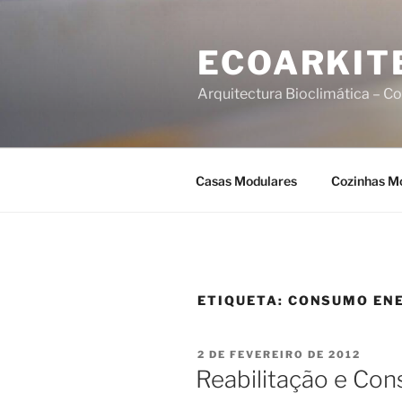
Saltar
para
ECOARKIT
o
conteúdo
Arquitectura Bioclimática – Co
Casas Modulares
Cozinhas M
ETIQUETA:
CONSUMO EN
PUBLICADO
2 DE FEVEREIRO DE 2012
EM
Reabilitação e Co