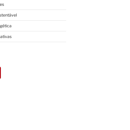
es
stentável
rgética
nativas