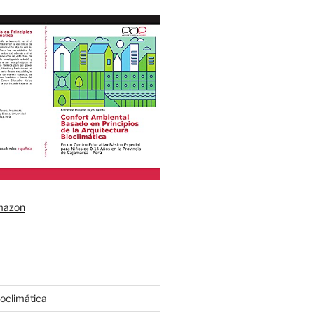
mazon
ioclimática