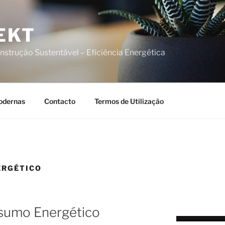
EKT
nstrução Sustentável – Eficiência Energética
odernas
Contacto
Termos de Utilização
ERGÉTICO
nsumo Energético
.