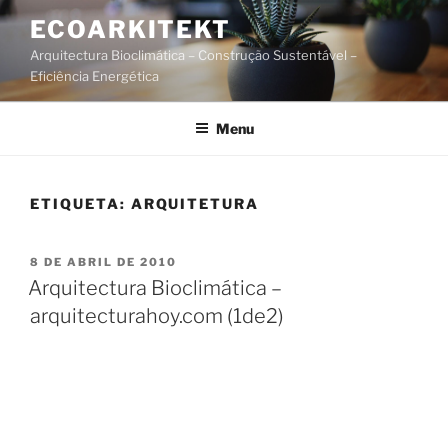
Saltar
ECOARKITEKT
para
Arquitectura Bioclimática – Construção Sustentável –
o
Eficiência Energética
conteúdo
Menu
ETIQUETA:
ARQUITETURA
PUBLICADO
8 DE ABRIL DE 2010
EM
Arquitectura Bioclimática –
arquitecturahoy.com (1de2)