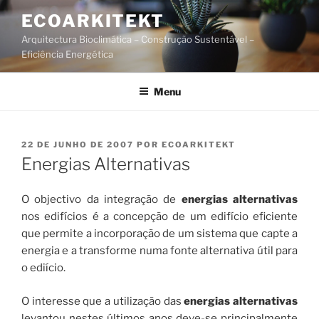
Saltar
ECOARKITEKT
para
Arquitectura Bioclimática – Construção Sustentável –
o
Eficiência Energética
conteúdo
Menu
PUBLICADO
22 DE JUNHO DE 2007
POR
ECOARKITEKT
EM
Energias Alternativas
O objectivo da integração de
energias alternativas
nos edifí­cios é a concepção de um edifício eficiente
que permite a incorporação de um sistema que capte a
energia e a transforme numa fonte alternativa útil para
o edií­cio.
O interesse que a utilização das
energias alternativas
levantou nestes últimos anos deve-se principalmente