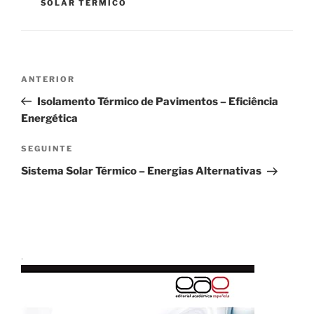
SOLAR TÉRMICO
Navegação
Conteúdo
ANTERIOR
de
anterior
Isolamento Térmico de Pavimentos – Eficiência
artigos
Energética
Conteúdo
SEGUINTE
seguinte
Sistema Solar Térmico – Energias Alternativas
.